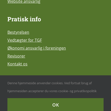
Website ansvarlig
Pratisk info
Bestyrelsen
Vedtægter for TGF
Økonomi ansvarlig i foreningen
Revisorer
Kontakt os
Denne hjemmeside anvender cookies. Ved fortsat brug af
hjemmesiden accepterer du vores cookie- og privatlivspolitik
Thyregod Gymnastikforening | all right reserved 2022 |
thyregodgymnastik@gmail.com | +45 5055 7476 | Made with ♥ by
OK
Ravn-Hjemmesider.dk