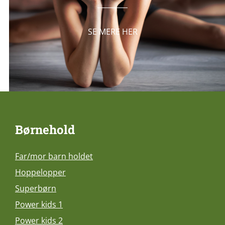
SE MERE HER
Børnehold
Far/mor barn holdet
Hoppelopper
Superbørn
Power kids 1
Power kids 2