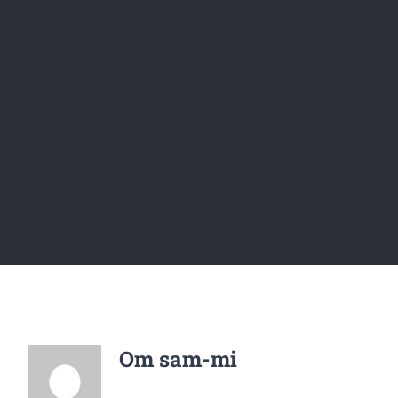
Om
sam-mi