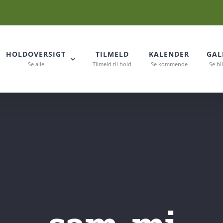
HOLDOVERSIGT
TILMELD
KALENDER
GAL
Se alle
Tilmeld til hold
Se kommende
Se bi