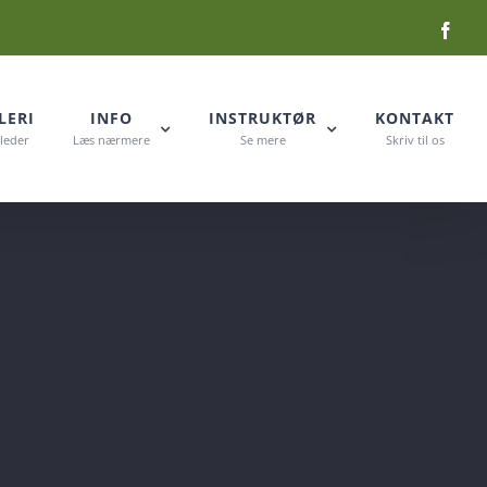
Face
LERI
INFO
INSTRUKTØR
KONTAKT
lleder
Læs nærmere
Se mere
Skriv til os